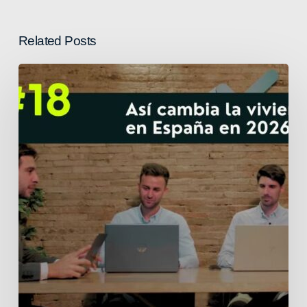
Related Posts
Lo
que
está
cambiando
en
la
vivienda
en
España
en
2026