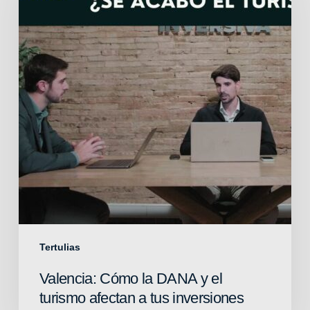
DANA
y
el
turismo
afectan
a
tus
inversiones
Tertulias
Valencia: Cómo la DANA y el
turismo afectan a tus inversiones