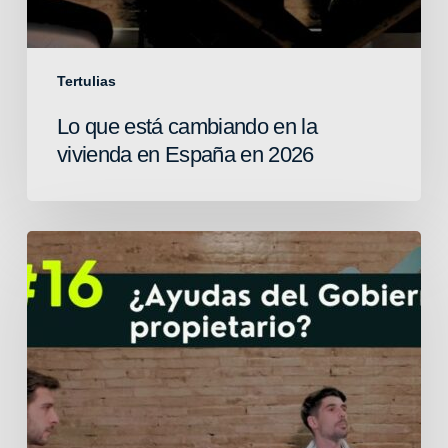
Tertulias
Lo que está cambiando en la
vivienda en España en 2026
Propietarios,
precios
y
control
del
alquiler