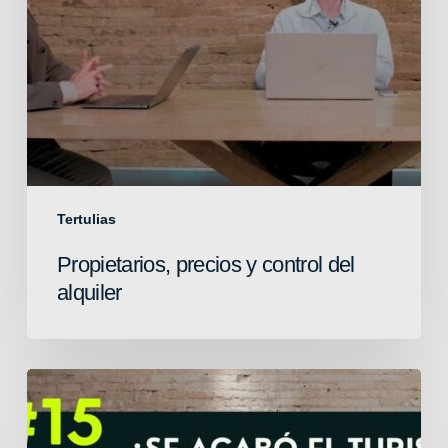
Tertulias
Propietarios, precios y control del
alquiler
Valencia:
Cómo
la