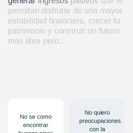
generar
ingresos
pasivos
que
te
permitan
disfrutar
de
una
mayor
estabilidad
financiera,
crecer
tu
patrimonio
y
construir
un
futuro
más
libre
pero...
No quiero
No se como
preocupaciones
encontrar
con la