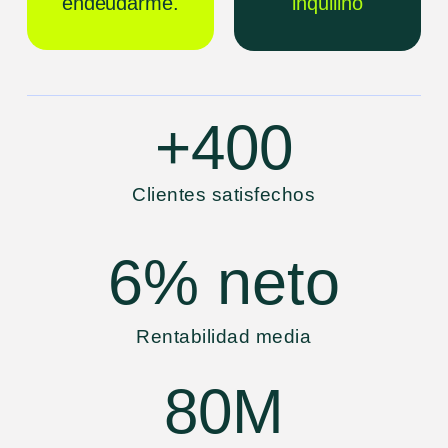
endeudarme.
inquilino
+
400
Clientes satisfechos
6%
neto
Rentabilidad media
80
M