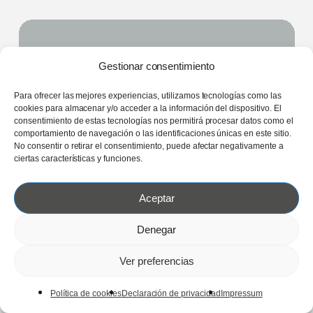
NUESTRO PROCESO
Gestionar consentimiento
DE INVERSIÓN
Para ofrecer las mejores experiencias, utilizamos tecnologías como las
cookies para almacenar y/o acceder a la información del dispositivo. El
SIMPLIFICADO
consentimiento de estas tecnologías nos permitirá procesar datos como el
comportamiento de navegación o las identificaciones únicas en este sitio.
No consentir o retirar el consentimiento, puede afectar negativamente a
ciertas características y funciones.
Aceptar
01
Denegar
Ver preferencias
Definimos tu estrategia
Política de cookies
Declaración de privacidad
Impressum
Tendremos una reunión personal contigo para